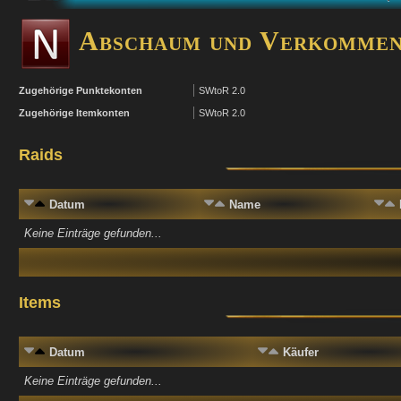
Abschaum und Verkommenh
Zugehörige Punktekonten
SWtoR 2.0
Zugehörige Itemkonten
SWtoR 2.0
Raids
Datum
Name
Keine Einträge gefunden...
Items
Datum
Käufer
Keine Einträge gefunden...