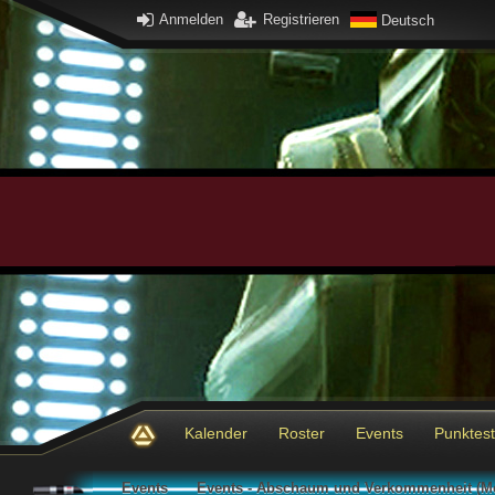
Anmelden
Registrieren
Deutsch
Kalender
Roster
Events
Punktes
Events
Events - Abschaum und Verkommenheit (Me