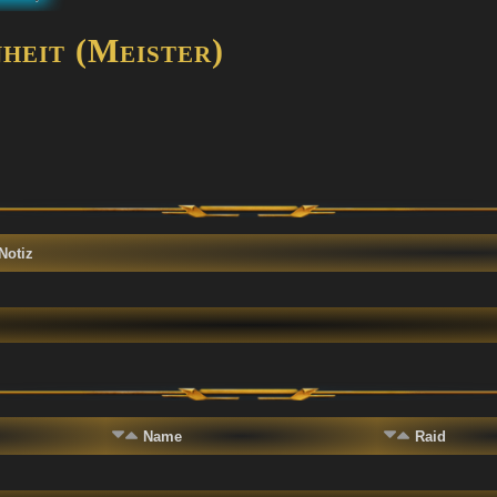
eit (Meister)
Notiz
Name
Raid