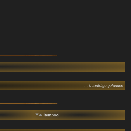
... 0 Einträge gefunden
Itempool