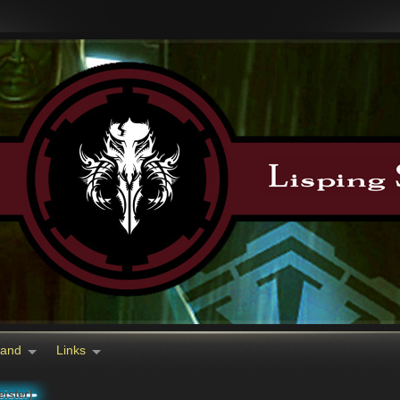
tand
Links
ister)