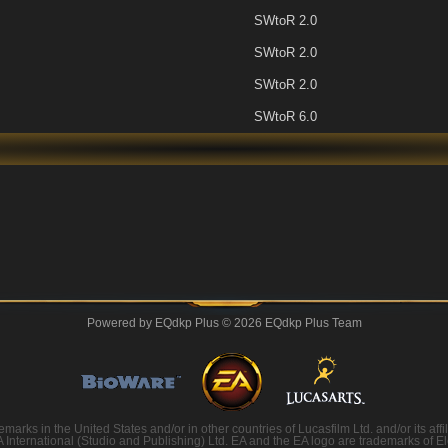
SWtoR 2.0
SWtoR 2.0
SWtoR 2.0
SWtoR 6.0
Powered by
EQdkp Plus
© 2026 EQdkp Plus Team
rks in the United States and/or in other countries of Lucasfilm Ltd. and/or its af
nternational (Studio and Publishing) Ltd. EA and the EA logo are trademarks of Elect