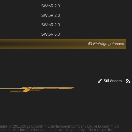
SWtoR 2.0
SWtoR 2.0
SWtoR 2.0
SWtoR 6.0
... 43 Einträge gefunden
Stil ändern
filiates. © 2011-2012 Lucasfilm Entertainment Company Ltd. or Lucasfilm Ltd.
ronic Arts Inc. All other trademarks are the property of their respective