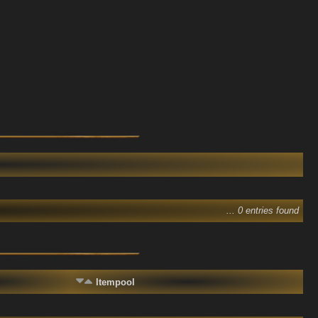
... 0 entries found
Itempool