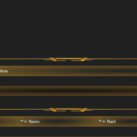
Note
Name
Raid