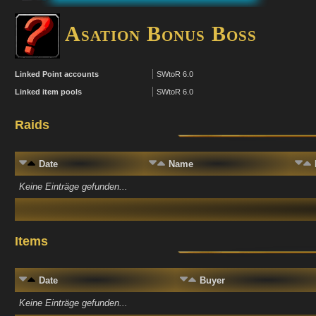
Asation Bonus Boss
Linked Point accounts
SWtoR 6.0
Linked item pools
SWtoR 6.0
Raids
Date
Name
Keine Einträge gefunden...
Items
Date
Buyer
Keine Einträge gefunden...