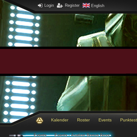
Login
Register
English
Kalender
Roster
Events
Punktes
Events
Events - Asation Bonus Boss