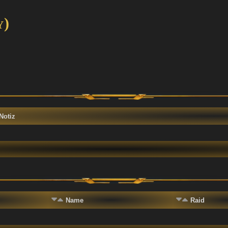
y)
Notiz
Name
Raid