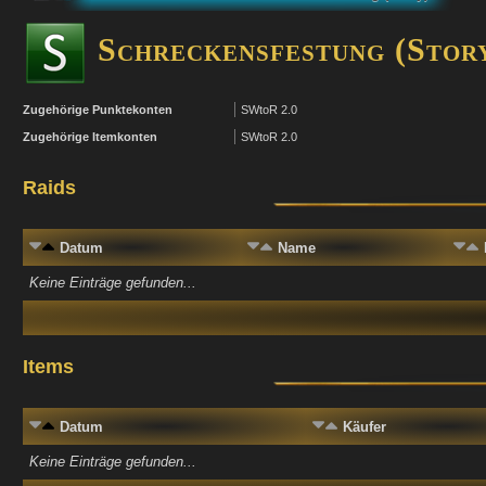
Schreckensfestung (Stor
Zugehörige Punktekonten
SWtoR 2.0
Zugehörige Itemkonten
SWtoR 2.0
Raids
Datum
Name
Keine Einträge gefunden...
Items
Datum
Käufer
Keine Einträge gefunden...