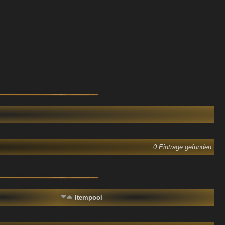
... 0 Einträge gefunden
Itempool